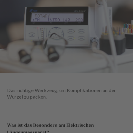
n
d
l
u
n
g
e
n
T
e
a
m
Das richtige Werkzeug, um Komplikationen an der
J
Wurzel zu packen.
o
b
s
Was ist das Besondere am Elektrischen
A
Längenmessgerät?