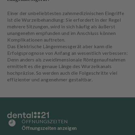
u
s
Einer der unbeliebtesten zahnmedizinischen Eingriffe
s
ist die Wurzelbehandlung: Sie erfordert in der Regel
t
mehrere Sitzungen, wird in sich häufig als äußerst
a
unangenehm empfunden und im Anschluss können
t
Komplikationen auftreten.
t
Das Elektrische Längenmessgerät aber kann die
u
Erfolgsprognose von Anfang an wesentlich verbessern:
n
Denn anders als zweidimensionale Röntgenaufnahmen
g
ermittelt es die genaue Länge des Wurzelkanals
hochpräzise. So werden auch die Folgeschritte viel
effizienter und angenehmer gestaltbar.
ÖFFNUNGSZEITEN
Öffnungszeiten anzeigen