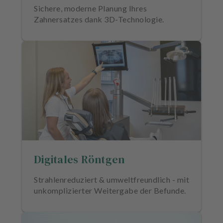
u
Sichere, moderne Planung Ihres
s
Zahnersatzes dank 3D-Technologie.
s
t
a
t
t
u
n
g
Digitales Röntgen
Strahlenreduziert & umweltfreundlich - mit
unkomplizierter Weitergabe der Befunde.