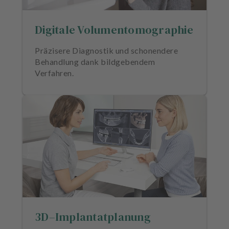
n
d
Digitale Volumentomographie
l
u
n
Präzisere Diagnostik und schonendere
g
Behandlung dank bildgebendem
e
Verfahren.
n
T
e
a
m
J
o
b
s
3D–Implantatplanung
A