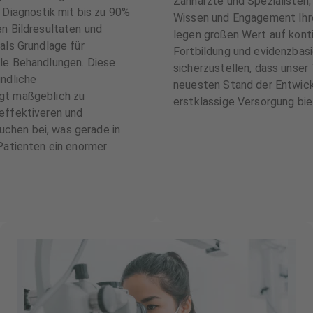
Zahnärzte und Spezialisten
e Diagnostik mit bis zu 90%
Wissen und Engagement Ihr
en Bildresultaten und
legen großen Wert auf konti
als Grundlage für
Fortbildung und evidenzbas
lle Behandlungen. Diese
sicherzustellen, dass unse
undliche
neuesten Stand der Entwick
gt maßgeblich zu
erstklassige Versorgung bie
effektiveren und
chen bei, was gerade in
 Patienten ein enormer