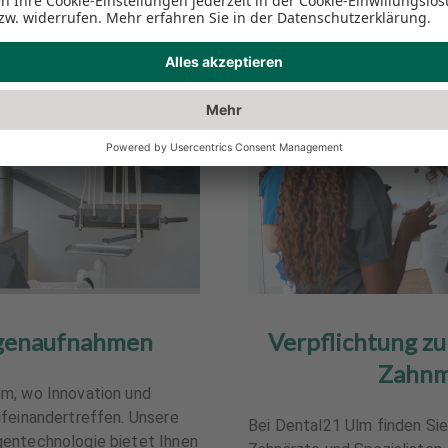
tgenaufnahmen
Verpflichtung zur
Zahnm
m, wo Innovation und
ufeinandertreffen. Unsere
Bei Dental21 Ulm finden Si
entechnologie bietet Ihnen