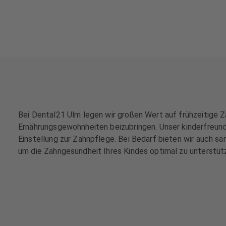
e
e
h
h
a
a
n
n
d
d
l
l
u
u
n
n
g
g
e
e
Bei Dental21 Ulm legen wir großen Wert auf frühzeitige Z
n
n
Ernährungsgewohnheiten beizubringen. Unser kinderfreundl
Einstellung zur Zahnpflege. Bei Bedarf bieten wir auch s
T
T
um die Zahngesundheit Ihres Kindes optimal zu unterstüt
e
e
a
a
m
m
J
J
o
o
b
b