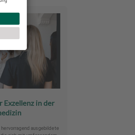
 Exzellenz in der
edizin
e hervorragend ausgebildete