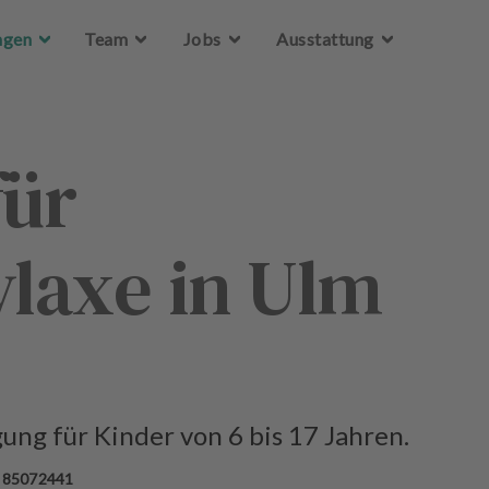
Zum Hauptinhalt springen
Zum Hauptinhalt springen
ngen
ngen
Team
Team
Jobs
Jobs
Ausstattung
Ausstattung
für
laxe in Ulm
ng für Kinder von 6 bis 17 Jahren.
 85072441