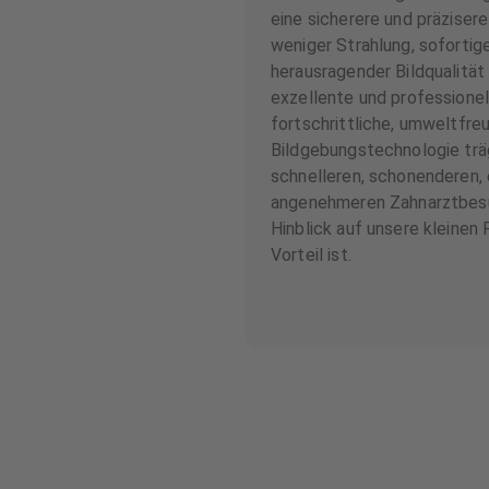
eine sicherere und präziser
weniger Strahlung, sofortig
herausragender Bildqualität 
exzellente und professione
fortschrittliche, umweltfre
Bildgebungstechnologie trä
schnelleren, schonenderen, 
angenehmeren Zahnarztbesu
Hinblick auf unsere kleinen
Vorteil ist.