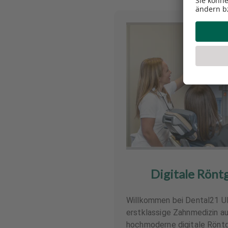
Digitale Rön
Willkommen bei Dental21 Ul
erstklassige Zahnmedizin a
hochmoderne digitale Röntg