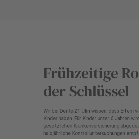
s
s
A
A
u
u
s
s
s
s
t
t
a
a
t
t
Frühzeitige Ro
t
t
u
u
n
n
der Schlüssel
g
g
Wir bei Dental21 Ulm wissen, dass Eltern vi
Kinder haben. Für Kinder unter 6 Jahren wir
gesetzlichen Krankenversicherung abgedec
halbjährliche Kontrolluntersuchungen emp