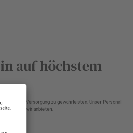
zin auf höchstem
nmedizinische Versorgung zu gewährleisten. Unser Personal
ng ein, die wir anbieten.